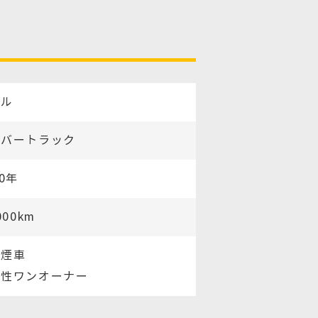
バル
ンバートラック
00年
000km
禁煙車
男性ワンオーナー