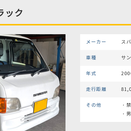
ラック
メーカー
ス
車種
サ
年式
20
走行距離
81,
その他
・
・